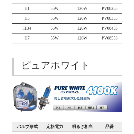
H1
55W
120W
PV08253
H3
55W
120W
PV08353
HB4
55W
120W
PV08453
H7
55W
120W
PV08553
ピュアホワイト
バルブ形式
定格電力
明るさ相当
品番