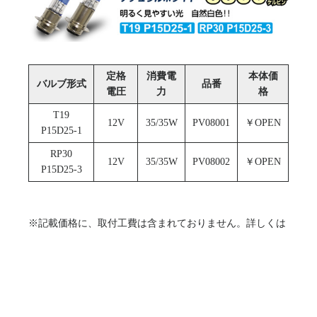
定格
消費電
本体価
バルブ形式
品番
電圧
力
格
T19
12V
35/35W
PV08001
￥OPEN
P15D25-1
RP30
12V
35/35W
PV08002
￥OPEN
P15D25-3
※記載価格に、取付工費は含まれておりません。詳しくは
販売店にお問い合わせください。
※掲載の写真はイメージです。実際のものと色・形状等異
なる場合があります。
※記載内容、及び価格、仕様、取扱い等は予告なく変更す
る場合があります。