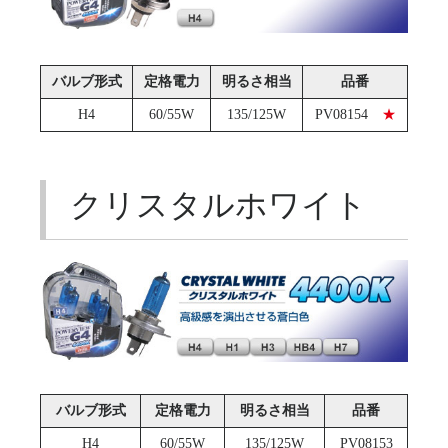
バルブ形式
定格電力
明るさ相当
品番
H4
60/55W
135/125W
PV08154
★
クリスタルホワイト
バルブ形式
定格電力
明るさ相当
品番
H4
60/55W
135/125W
PV08153