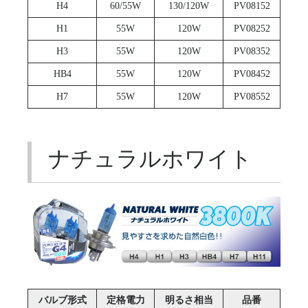
H4
60/55W
130/120W
PV08152
H1
55W
120W
PV08252
H3
55W
120W
PV08352
HB4
55W
120W
PV08452
H7
55W
120W
PV08552
ナチュラルホワイト
バルブ形式
定格電力
明るさ相当
品番